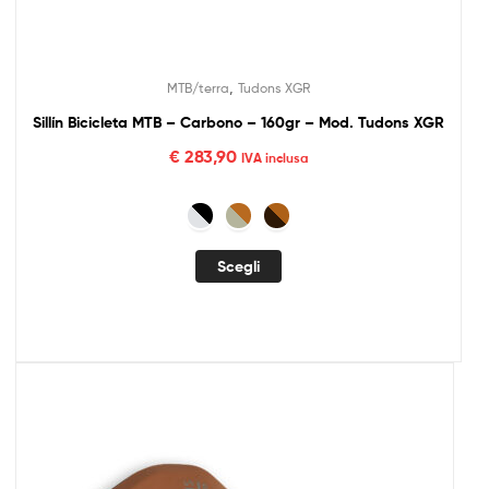
,
MTB/terra
Tudons XGR
Sillín Bicicleta MTB – Carbono – 160gr – Mod. Tudons XGR
€
283,90
IVA inclusa
Scegli