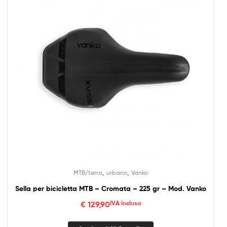
,
,
MTB/terra
urbano
Vanko
Sella per bicicletta MTB – Cromata – 225 gr – Mod. Vanko
€
129,90
IVA inclusa