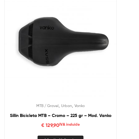
,
,
MTB / Gravel
Urban
Vanko
Sillín Bicicleta MTB – Cromo – 225 gr – Mod. Vanko
€
129,90
IVA incluído