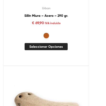
Urban
Sillín Miura – Acero – 290 gr.
€
69,90
IVA incluído
Seleccionar Opciones