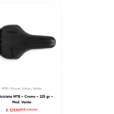
,
,
MTB / Gravel
Urban
Vanko
 Bicicleta MTB – Cromo – 225 gr –
Mod. Vanko
€
129,90
IVA incluído