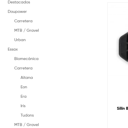
en
Destacados
España
Doupower
–
Made
Carretera
in
Spain
MTB / Gravel
saddles
Urban
Essax
Biomecánica
Carretera
Aitana
Eon
Era
Iris
Sillín
Tudons
MTB / Gravel