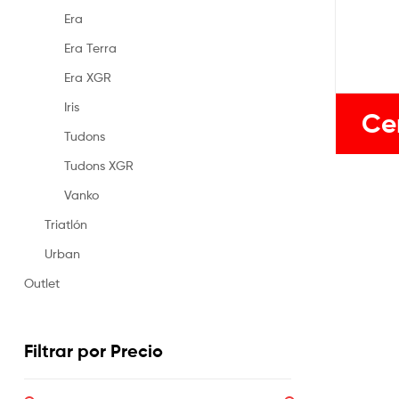
Era
Era Terra
Era XGR
Iris
Ce
Tudons
Tudons XGR
Vanko
Triatlón
Urban
Outlet
Filtrar por Precio