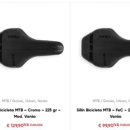
,
,
,
,
MTB / Gravel
Urban
Vanko
MTB / Gravel
Urban
 Bicicleta MTB – Cromo – 225 gr –
Sillín Bicicleta MTB – FeC –
Mod. Vanko
Vanko
€
129,90
IVA incluído
€
99,90
IVA incluí