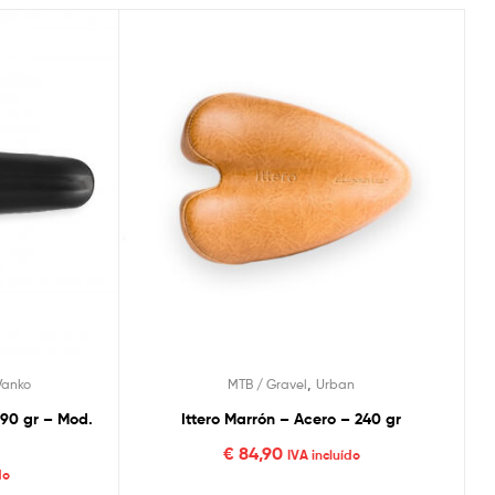
,
Vanko
MTB / Gravel
Urban
 290 gr – Mod.
Ittero Marrón – Acero – 240 gr
€
84,90
IVA incluído
do