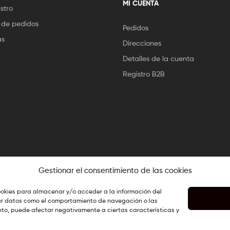
MI CUENTA
stro
 de pedidos
Pedidos
as
Direcciones
Detalles de la cuenta
Registro B2B
Gestionar el consentimiento de las cookies
cookies para almacenar y/o acceder a la información del
esar datos como el comportamiento de navegación o las
iento, puede afectar negativamente a ciertas características y
or
El Chef de la Web