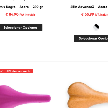
nix Negro – Acero – 240 gr
Sillín Advance3 – Acero 
€
84,90
€
65,99
IVA incluído
IVA inclu
Seleccionar Opciones
Seleccionar Opci
ta! - 50% de descuento