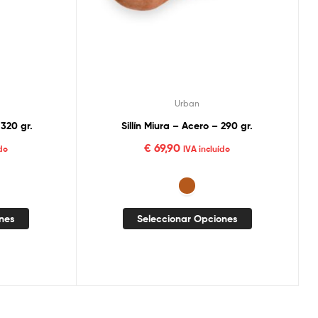
Urban
 320 gr.
Sillín Miura – Acero – 290 gr.
€
69,90
do
IVA incluído
ones
Seleccionar Opciones