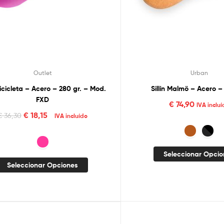
Outlet
Urban
 Bicicleta – Acero – 280 gr. – Mod.
Sillín Malmö – Acero –
FXD
€
74,90
IVA incluí
€
18,15
€
36,30
IVA incluído
Seleccionar Opci
Seleccionar Opciones