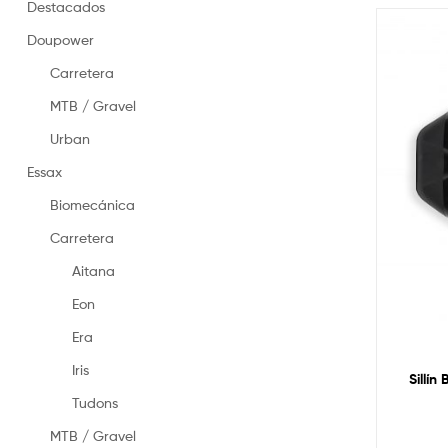
en
Destacados
España
Doupower
–
Made
Carretera
in
Spain
MTB / Gravel
saddles
Urban
Essax
Biomecánica
Carretera
Aitana
Eon
Era
Iris
Sillín
Tudons
MTB / Gravel