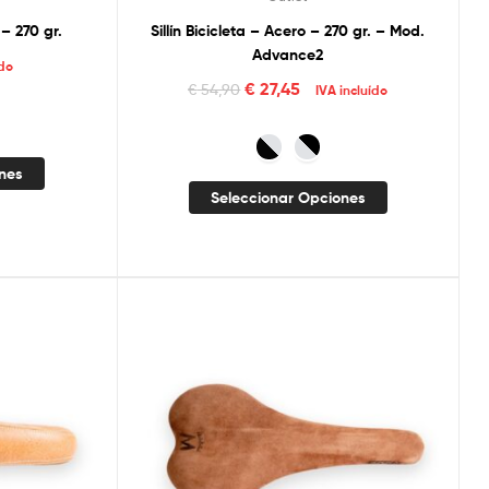
– 270 gr.
Sillín Bicicleta – Acero – 270 gr. – Mod.
Advance2
ído
€
27,45
€
54,90
IVA incluído
ones
Seleccionar Opciones