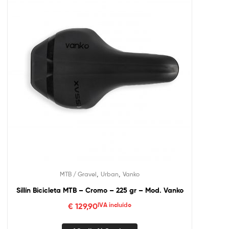
,
,
MTB / Gravel
Urban
Vanko
Sillín Bicicleta MTB – Cromo – 225 gr – Mod. Vanko
€
129,90
IVA incluído