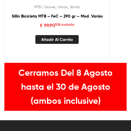
,
,
MTB / Gravel
Urban
Vanko
Sillín Bicicleta MTB – FeC – 290 gr – Mod. Vanko
€
99,90
IVA incluído
Añadir Al Carrito
Cerramos Del 8 Agosto
hasta el 30 de Agosto
(ambos inclusive)