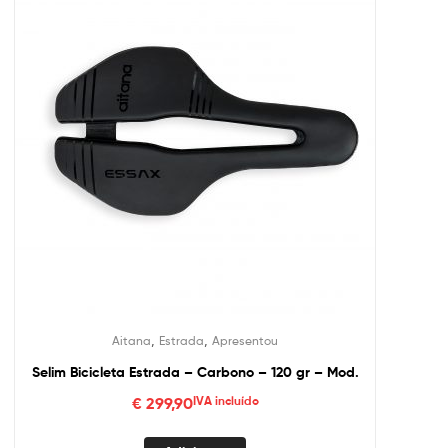
,
,
Aitana
Estrada
Apresentou
Selim Bicicleta Estrada – Carbono – 120 gr – Mod.
€
299,90
IVA incluído