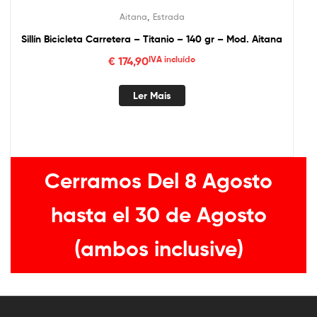
,
Aitana
Estrada
Sillín Bicicleta Carretera – Titanio – 140 gr – Mod. Aitana
€
174,90
IVA incluído
Ler Mais
Cerramos Del 8 Agosto
hasta el 30 de Agosto
(ambos inclusive)