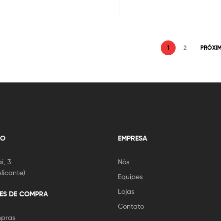
1
2
PRÓXI
ÃO
EMPRESA
i, 3
Nós
licante)
Equipes
Lojas
ES DE COMPRA
Contato
mpras