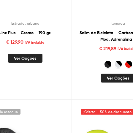
,
Estrada
urbano
tomada
Linx Plus – Cromo – 190 gr.
Selim de Bicicleta – Carbon
Mod. Adrenalina
€
129,90
IVA incluído
€
219,89
IVA inclu
Ver Opções
Ver Opções
de estoque
¡Oferta! - 50% de descuento