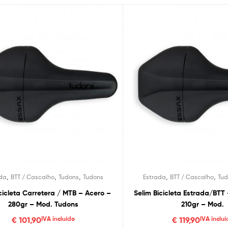
,
,
,
,
,
da
BTT / Cascalho
Tudons
Tudons
Estrada
BTT / Cascalho
Tud
Bicicleta Carretera / MTB – Acero –
Selim Bicicleta Estrada/BT
280gr – Mod. Tudons
210gr – Mod.
€
101,90
IVA incluído
€
119,90
IVA incluí