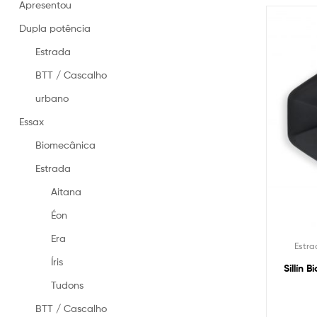
na
Apresentou
Espanha
Dupla potência
–
Selas
Estrada
fabricadas
na
BTT / Cascalho
Espanha
urbano
Essax
Biomecânica
Estrada
Aitana
Éon
Era
Estra
Íris
Sillín 
Tudons
BTT / Cascalho