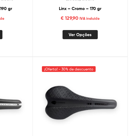
 190 gr
Linx – Cromo – 170 gr
€
129,90
ído
IVA incluído
Ver Opções
¡Oferta! - 30% de descuento