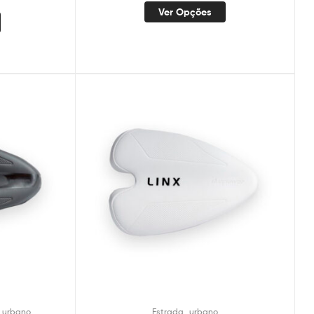
Ver Opções
,
,
urbano
Estrada
urbano