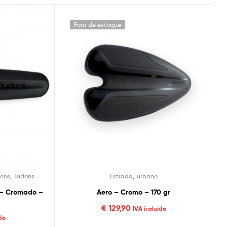
Fora de estoque
,
,
ons
Tudons
Estrada
urbano
T – Cromado –
Aero – Cromo – 170 gr
€
129,90
IVA incluído
do