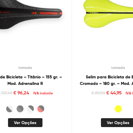
tomada
tomada
de Bicicleta – Titânio – 155 gr. –
Selim para Bicicleta de
Mod. Adrenalina R
Cromado – 180 gr. – Mod. 
Flúor Edição Limi
€
96,24
€
44,95
€
137,49
€
89,90
IVA incluído
IVA 
Ver Opções
Ver Opções