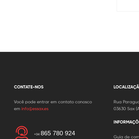
CONTATE-NOS
LOCALIZAÇ
Você pode entrar em contato conosco
Rua Paragua
em
info@essax.es
03630 Sax (A
INFORMAÇÕ
865 780 924
+34
Guia de co