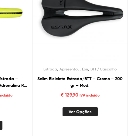
,
,
,
Estrada
Apresentou
Éon
BTT / Cascalho
 Estrada –
Selim Bicicleta Estrada/BTT – Cromo – 200
Adrenalina R
gr – Mod.
tada
€
129,90
incluído
IVA incluído
Ver Opções