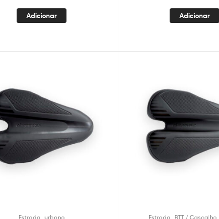
Adicionar
Adicionar
,
,
Estrada
urbano
Estrada
BTT / Cascalho