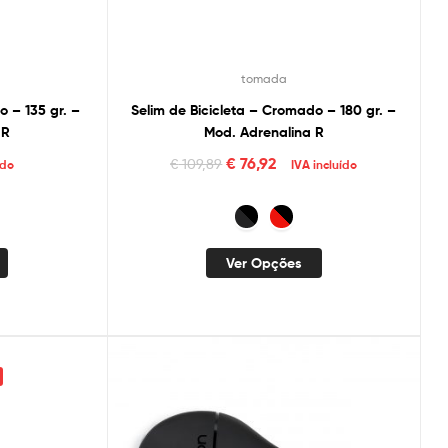
tomada
o – 135 gr. –
Selim de Bicicleta – Cromado – 180 gr. –
 R
Mod. Adrenalina R
€
76,92
€
109,89
ído
IVA incluído
Ver Opções