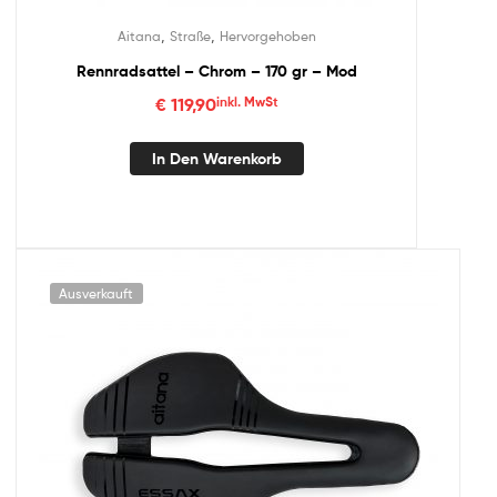
,
,
Aitana
Straße
Hervorgehoben
Rennradsattel – Chrom – 170 gr – Mod
€
119,90
inkl. MwSt
In Den Warenkorb
Ausverkauft