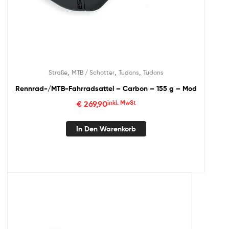
,
,
,
Straße
MTB / Schotter
Tudons
Tudons
Rennrad-/MTB-Fahrradsattel – Carbon – 155 g – Mod
€
269,90
inkl. MwSt
In Den Warenkorb