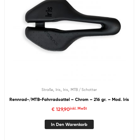
,
,
,
Straße
Iris
Iris
MTB / Schotter
Rennrad-/MTB-Fahrradsattel – Chrom – 216 gr. – Mod. Iris
€
129,90
inkl. MwSt
In Den Warenkorb