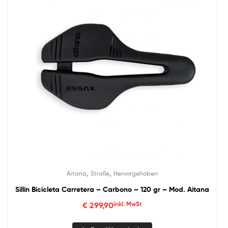
,
,
Aitana
Straße
Hervorgehoben
Sillín Bicicleta Carretera – Carbono – 120 gr – Mod. Aitana
€
299,90
inkl. MwSt