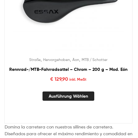
,
,
,
Straße
Hervorgehoben
Äon
MTB / Schotter
Rennrad-/MTB-Fahrradsattel – Chrom – 200 g – Mod. Eón
€
129,90
inkl. MwSt
Ausführung Wählen
Domina la carretera con nuestros sillines de carretera.
Diseñados para ofrecer el máximo rendimiento y comodidad en