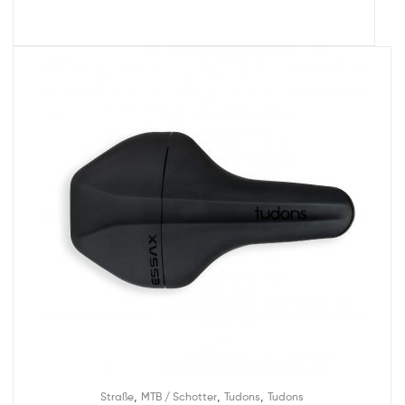
,
,
,
Straße
MTB / Schotter
Tudons
Tudons