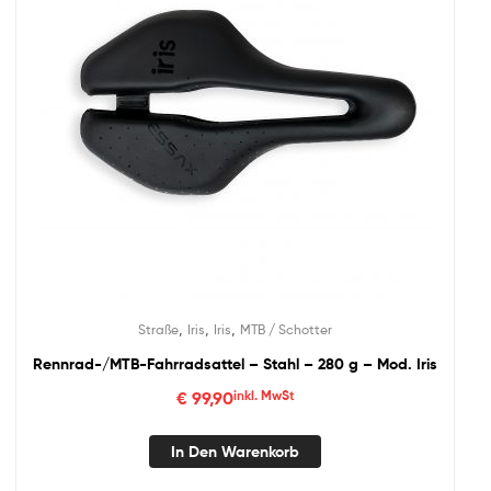
,
,
,
Straße
Iris
Iris
MTB / Schotter
Rennrad-/MTB-Fahrradsattel – Stahl – 280 g – Mod. Iris
€
99,90
inkl. MwSt
In Den Warenkorb