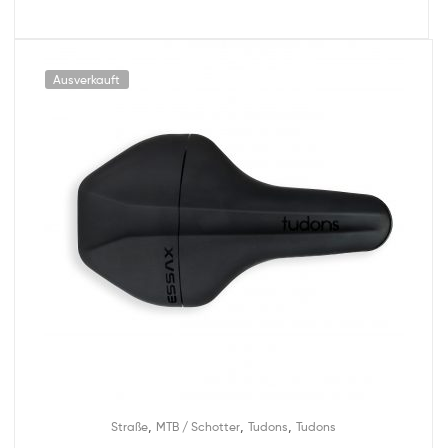
Ausverkauft
,
,
,
Straße
MTB / Schotter
Tudons
Tudons