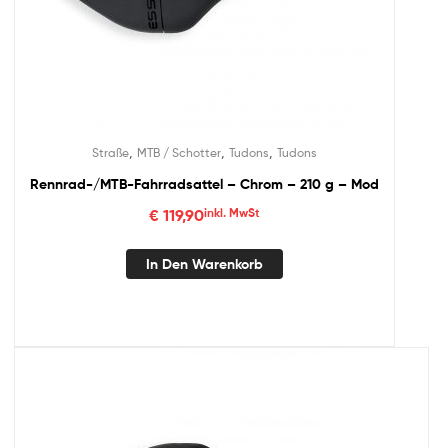
,
,
,
Straße
MTB / Schotter
Tudons
Tudons
Rennrad-/MTB-Fahrradsattel – Chrom – 210 g – Mod
€
119,90
inkl. MwSt
In Den Warenkorb