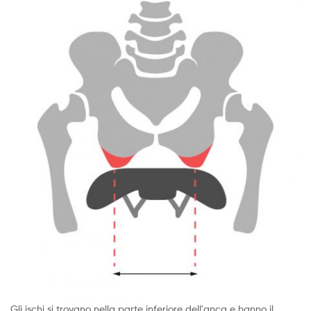
Gli ischi si trovano nella parte inferiore dell'anca e hanno il