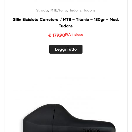
,
,
,
Strada
MTB/terra
Tudons
Tudons
Sillín Bicicleta Carretera / MTB – Titanio – 180gr – Mod.
Tudons
€
179,90
IVA inclusa
Leggi Tutto