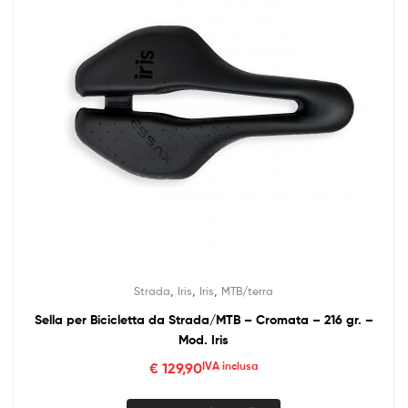
,
,
,
Strada
Iris
Iris
MTB/terra
Sella per Bicicletta da Strada/MTB – Cromata – 216 gr. –
Mod. Iris
€
129,90
IVA inclusa