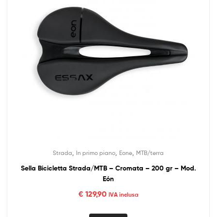
,
,
,
Strada
In primo piano
Eone
MTB/terra
Sella Bicicletta Strada/MTB – Cromata – 200 gr – Mod.
Eón
€
129,90
IVA inclusa