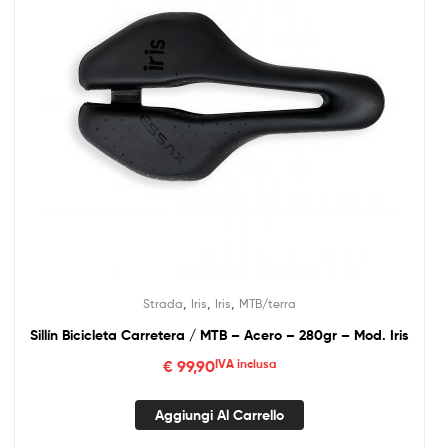
,
,
,
Strada
Iris
Iris
MTB/terra
Sillín Bicicleta Carretera / MTB – Acero – 280gr – Mod. Iris
€
99,90
IVA inclusa
Aggiungi Al Carrello