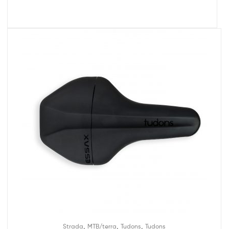
,
,
,
Strada
MTB/terra
Tudons
Tudons