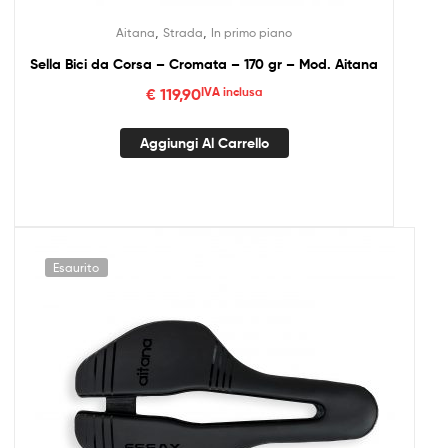
,
,
Aitana
Strada
In primo piano
Sella Bici da Corsa – Cromata – 170 gr – Mod. Aitana
€
119,90
IVA inclusa
Aggiungi Al Carrello
Esaurito