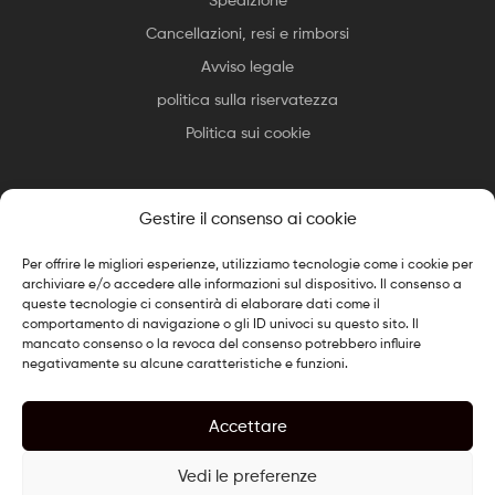
Cancellazioni, resi e rimborsi
Avviso legale
politica sulla riservatezza
Politica sui cookie
Gestire il consenso ai cookie
Per offrire le migliori esperienze, utilizziamo tecnologie come i cookie per
Copyright © 2025 Essax
.
Tutti i diritti riservati. Design cucinato
archiviare e/o accedere alle informazioni sul dispositivo. Il consenso a
da
Il WebChef
queste tecnologie ci consentirà di elaborare dati come il
comportamento di navigazione o gli ID univoci su questo sito. Il
mancato consenso o la revoca del consenso potrebbero influire
negativamente su alcune caratteristiche e funzioni.
Accettare
Vedi le preferenze