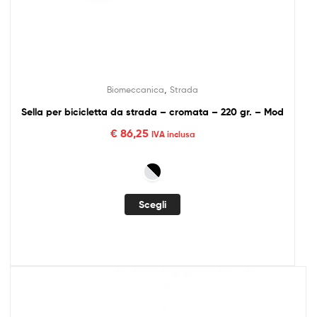
,
Biomeccanica
Strada
Sella per bicicletta da strada – cromata – 220 gr. – Mod
€
86,25
IVA inclusa
Scegli