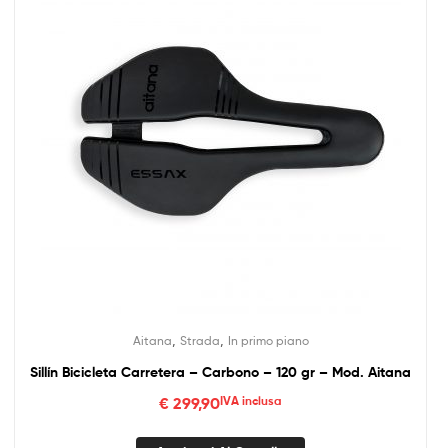
,
,
Aitana
Strada
In primo piano
Sillín Bicicleta Carretera – Carbono – 120 gr – Mod. Aitana
€
299,90
IVA inclusa