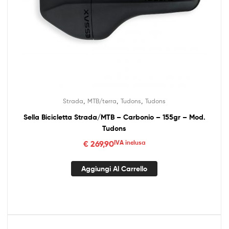
,
,
,
Strada
MTB/terra
Tudons
Tudons
Sella Bicicletta Strada/MTB – Carbonio – 155gr – Mod.
Tudons
€
269,90
IVA inclusa
Aggiungi Al Carrello