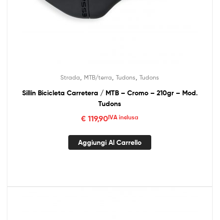
,
,
,
Strada
MTB/terra
Tudons
Tudons
Sillín Bicicleta Carretera / MTB – Cromo – 210gr – Mod.
Tudons
€
119,90
IVA inclusa
Aggiungi Al Carrello