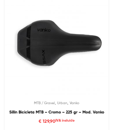
,
,
MTB / Gravel
Urban
Vanko
Sillín Bicicleta MTB – Cromo – 225 gr – Mod. Vanko
€
129,90
IVA incluído