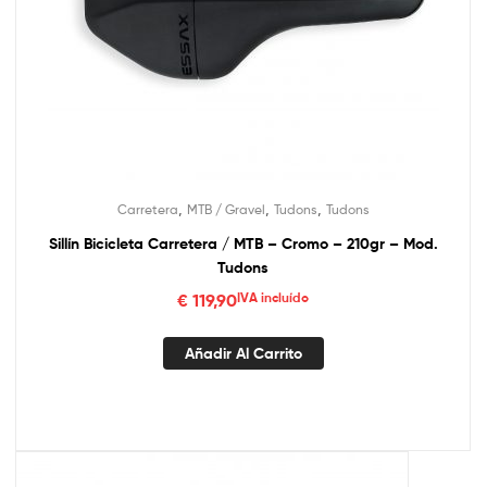
,
,
,
Carretera
MTB / Gravel
Tudons
Tudons
Sillín Bicicleta Carretera / MTB – Cromo – 210gr – Mod.
Tudons
€
119,90
IVA incluído
Añadir Al Carrito