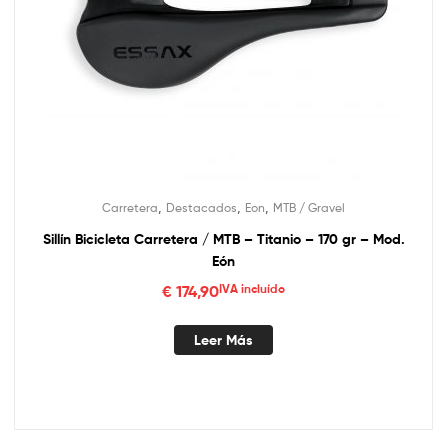
,
,
,
Carretera
Destacados
Eon
MTB / Gravel
Sillín Bicicleta Carretera / MTB – Titanio – 170 gr – Mod.
Eón
€
174,90
IVA incluído
Leer Más