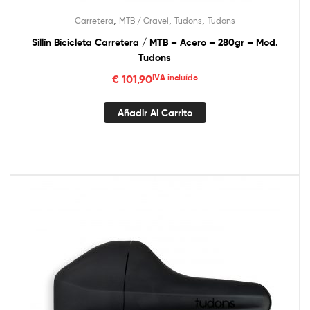
,
,
,
Carretera
MTB / Gravel
Tudons
Tudons
Sillín Bicicleta Carretera / MTB – Acero – 280gr – Mod.
Tudons
€
101,90
IVA incluído
Añadir Al Carrito