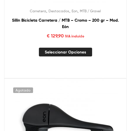
,
,
,
Carretera
Destacados
Eon
MTB / Gravel
Sillín Bicicleta Carretera / MTB – Cromo – 200 gr – Mod.
Eón
€
129,90
IVA incluído
Seleccionar Opciones
Agotado