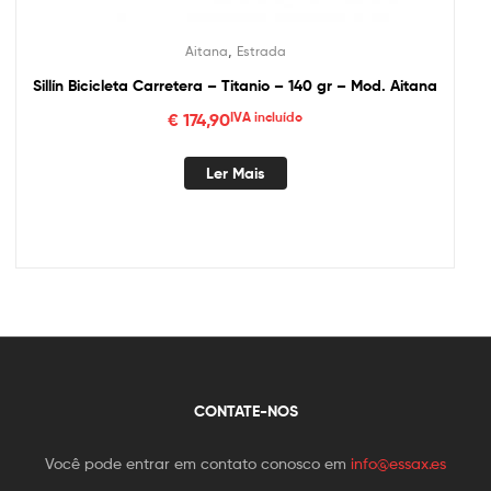
,
Aitana
Estrada
Sillín Bicicleta Carretera – Titanio – 140 gr – Mod. Aitana
€
174,90
IVA incluído
Ler Mais
CONTATE-NOS
Você pode entrar em contato conosco em
info@essax.es