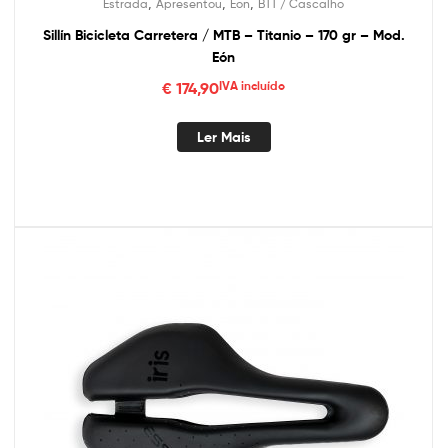
,
,
,
Estrada
Apresentou
Éon
BTT / Cascalho
Sillín Bicicleta Carretera / MTB – Titanio – 170 gr – Mod.
Eón
€
174,90
IVA incluído
Ler Mais