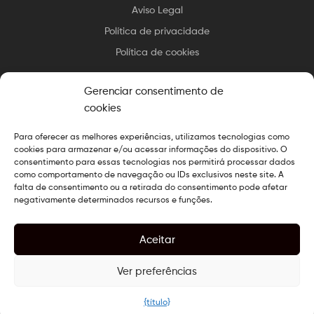
Aviso Legal
Política de privacidade
Política de cookies
Gerenciar consentimento de
cookies
Para oferecer as melhores experiências, utilizamos tecnologias como
Direitos autorais © 2025 Essax
.
Todos os direitos reservados.
cookies para armazenar e/ou acessar informações do dispositivo. O
Design preparado por
O Web Chef
consentimento para essas tecnologias nos permitirá processar dados
como comportamento de navegação ou IDs exclusivos neste site. A
falta de consentimento ou a retirada do consentimento pode afetar
negativamente determinados recursos e funções.
Aceitar
Ver preferências
0
{título}
Procurar
Comprar
Minha conta
Procurar
Lista de Desejos