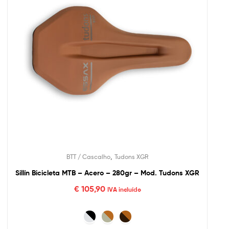
,
BTT / Cascalho
Tudons XGR
Sillín Bicicleta MTB – Acero – 280gr – Mod. Tudons XGR
€
105,90
IVA incluído