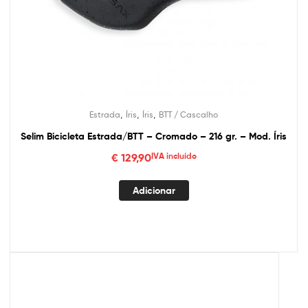
,
,
,
Estrada
Íris
Íris
BTT / Cascalho
Selim Bicicleta Estrada/BTT – Cromado – 216 gr. – Mod. Íris
€
129,90
IVA incluído
Adicionar