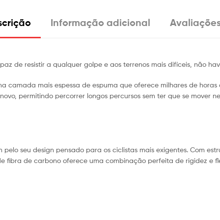
crição
Informação adicional
Avaliações
paz de resistir a qualquer golpe e aos terrenos mais difíceis, não h
uma camada mais espessa de espuma que oferece milhares de horas 
vo, permitindo percorrer longos percursos sem ter que se mover ne
lo seu design pensado para os ciclistas mais exigentes. Com estrut
a de fibra de carbono oferece uma combinação perfeita de rigidez e 