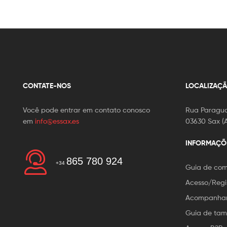
CONTATE-NOS
LOCALIZAÇ
Você pode entrar em contato conosco
Rua Paragua
em
info@essax.es
03630 Sax (A
INFORMAÇÕ
865 780 924
+34
Guia de co
Acesso/Regi
Acompanham
Guia de ta