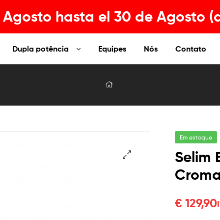
Agosto hasta el 30 de Agosto (
Dupla potência
Equipes
Nós
Contato
Em estoque
Selim 
Croma
€
129,90