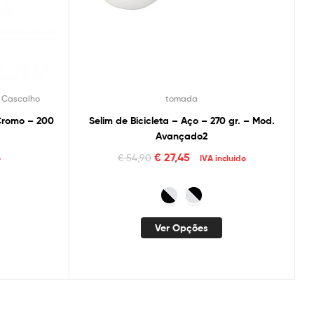
/ Cascalho
tomada
 Cromo – 200
Selim de Bicicleta – Aço – 270 gr. – Mod.
Avançado2
€
27,45
€
54,90
o
IVA incluído
Ver Opções