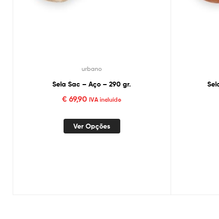
urbano
Sela Sac – Aço – 290 gr.
Sel
€
69,90
IVA incluído
Ver Opções