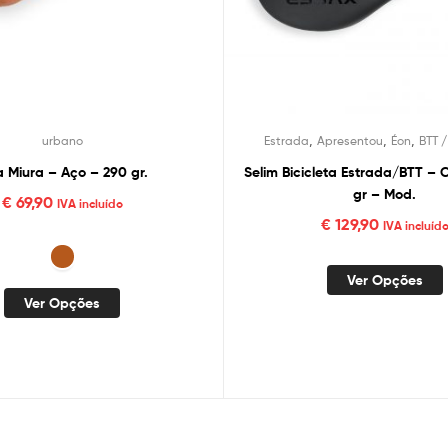
,
,
,
urbano
Estrada
Apresentou
Éon
BTT 
a Miura – Aço – 290 gr.
Selim Bicicleta Estrada/BTT –
gr – Mod.
€
69,90
IVA incluído
€
129,90
IVA incluíd
Ver Opções
Ver Opções