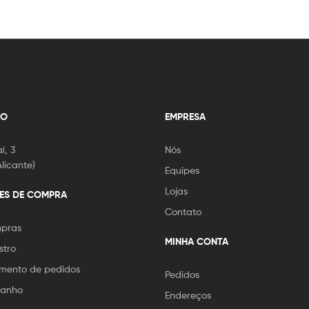
ÃO
EMPRESA
i, 3
Nós
licante)
Equipes
Lojas
ES DE COMPRA
Contato
mpras
MINHA CONTA
stro
ento de pedidos
Pedidos
manho
Endereços