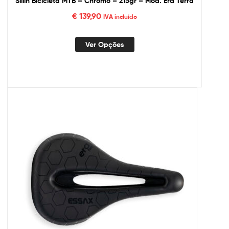
Sillín Bicicleta MTB – Chromo – 215gr – Mod. Era Terra
€
139,90
IVA incluído
Ver Opções