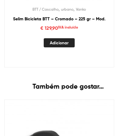
,
,
BTT / Cascalho
urbano
Vanko
Selim Bicicleta BTT – Cromado – 225 gr – Mod.
€
129,90
IVA incluído
Adicionar
Também pode gostar…