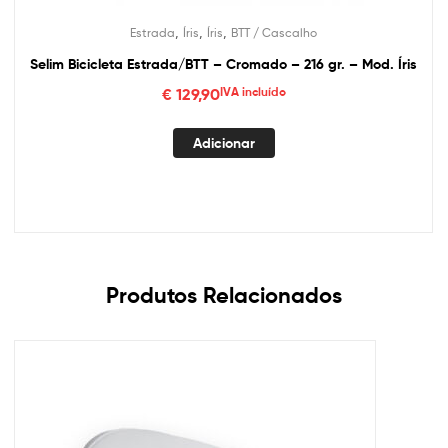
,
,
,
Estrada
Íris
Íris
BTT / Cascalho
Selim Bicicleta Estrada/BTT – Cromado – 216 gr. – Mod. Íris
€
129,90
IVA incluído
Adicionar
Produtos Relacionados