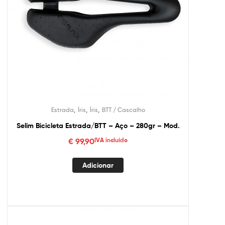
,
,
,
Estrada
Íris
Íris
BTT / Cascalho
Selim Bicicleta Estrada/BTT – Aço – 280gr – Mod.
€
99,90
IVA incluído
Adicionar