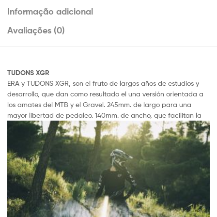
o
p
Informação adicional
k
p
Avaliações (0)
TUDONS XGR
ERA y TUDONS XGR, son el fruto de largos años de estudios y
desarrollo, que dan como resultado el una versión orientada a
los amates del MTB y el Gravel. 245mm. de largo para una
mayor libert
ad de pedaleo. 140mm. de ancho, que facilitan la