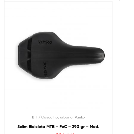
,
,
BTT / Cascalho
urbano
Vanko
Selim Bicicleta MTB – FeC – 290 gr – Mod.