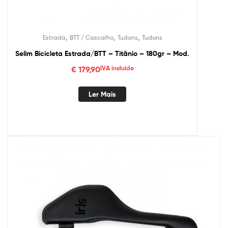
,
,
,
Estrada
BTT / Cascalho
Tudons
Tudons
Selim Bicicleta Estrada/BTT – Titânio – 180gr – Mod.
€
179,90
IVA incluído
Ler Mais