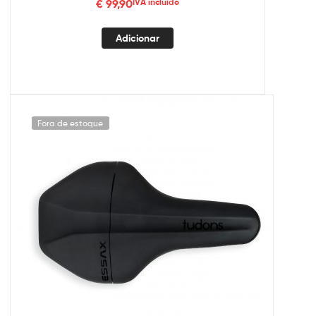
€
99,90
IVA incluído
Adicionar
Fora de estoque