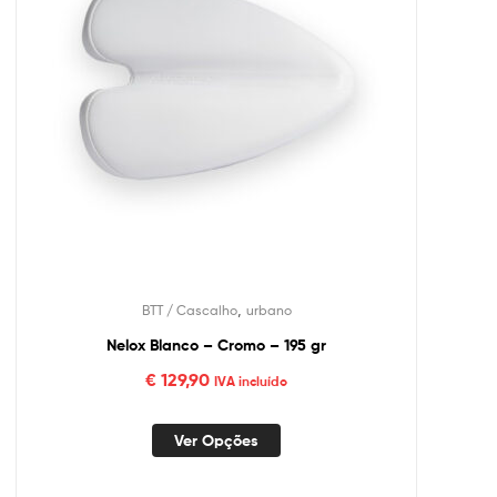
,
BTT / Cascalho
urbano
Nelox Blanco – Cromo – 195 gr
€
129,90
IVA incluído
Ver Opções