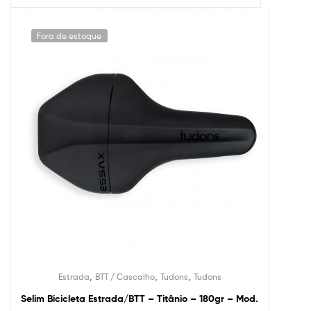
Fora de estoque
,
,
,
Estrada
BTT / Cascalho
Tudons
Tudons
Selim Bicicleta Estrada/BTT – Titânio – 180gr – Mod.