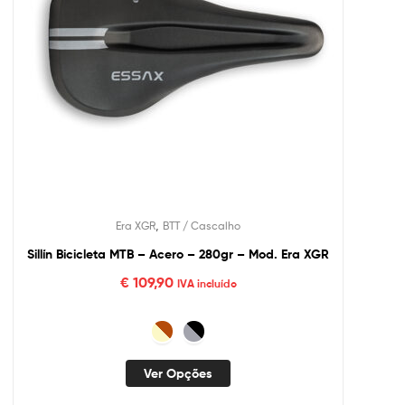
,
Era XGR
BTT / Cascalho
Sillín Bicicleta MTB – Acero – 280gr – Mod. Era XGR
€
109,90
IVA incluído
Ver Opções