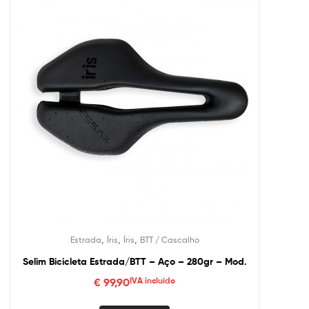
,
,
,
Estrada
Íris
Íris
BTT / Cascalho
Selim Bicicleta Estrada/BTT – Aço – 280gr – Mod.
€
99,90
IVA incluído