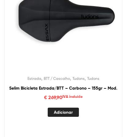
,
,
,
Estrada
BTT / Cascalho
Tudons
Tudons
Selim Bicicleta Estrada/BTT – Carbono – 155gr – Mod.
€
269,90
IVA incluído
Adicionar