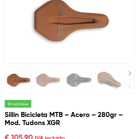
para
🔍
cada
necessidade
Em estoque
Sillín Bicicleta MTB – Acero – 280gr –
Mod. Tudons XGR
€
105,90
IVA incluído