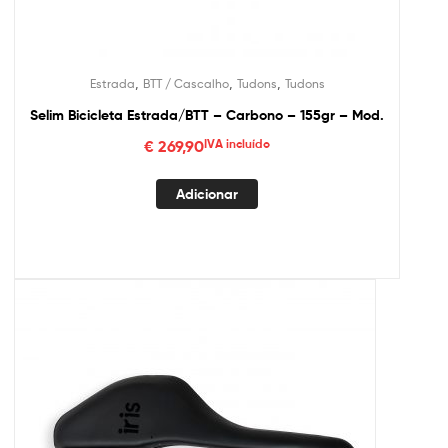
,
,
,
Estrada
BTT / Cascalho
Tudons
Tudons
Selim Bicicleta Estrada/BTT – Carbono – 155gr – Mod.
€
269,90
IVA incluído
Adicionar