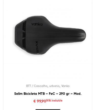
,
,
BTT / Cascalho
urbano
Vanko
Selim Bicicleta MTB – FeC – 290 gr – Mod.
€
99,90
IVA incluído