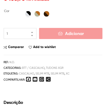
Cor
Adicionar
Comparar
Add to wishlist
REF:
N.D.
CATEGORIAS:
BTT / CASCALHO
,
TUDONS XGR
ETIQUETAS:
CASCALHO
,
SELIM MTB
,
SELIM MTB
,
XC
F
E
W
S
COMPARTILHAR:
a
m
h
h
c
a
a
a
e
i
t
r
b
l
s
e
Descrição
o
A