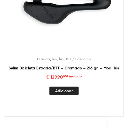
,
,
,
Estrada
Íris
Íris
BTT / Cascalho
Selim Bicicleta Estrada/BTT – Cromado – 216 gr. – Mod. Íris
€
129,90
IVA incluído
Adicionar