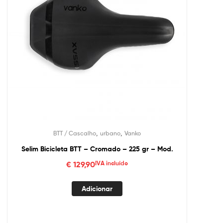
,
,
BTT / Cascalho
urbano
Vanko
Selim Bicicleta BTT – Cromado – 225 gr – Mod.
€
129,90
IVA incluído
Adicionar