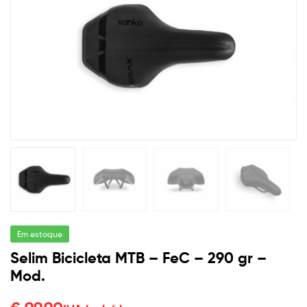
para
🔍
cada
necessidade
Em estoque
Selim Bicicleta MTB – FeC – 290 gr –
Mod.