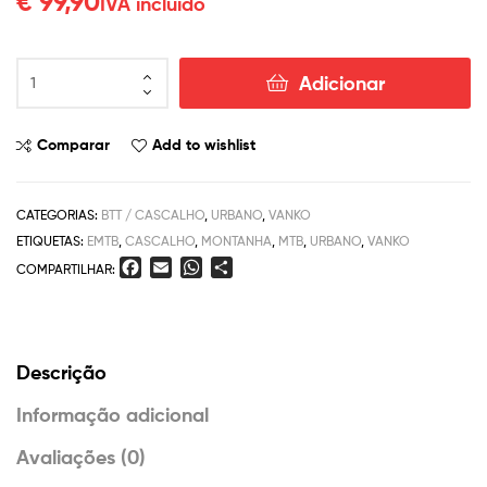
€
99,90
IVA incluído
Adicionar
Comparar
Add to wishlist
CATEGORIAS:
BTT / CASCALHO
,
URBANO
,
VANKO
ETIQUETAS:
EMTB
,
CASCALHO
,
MONTANHA
,
MTB
,
URBANO
,
VANKO
F
E
W
S
COMPARTILHAR:
a
m
h
h
c
a
a
a
e
i
t
r
b
l
s
e
Descrição
o
A
o
p
Informação adicional
k
p
Avaliações (0)