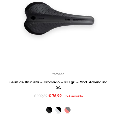
tomada
Selim de Bicicleta – Cromado – 180 gr. – Mod. Adrenalina
XC
€
76,92
€
109,89
IVA incluído