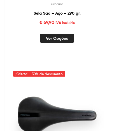
urbano
Sela Sac – Aço – 290 gr.
€
69,90
IVA incluído
Ver Opções
¡Oferta! - 30% de descuento
¡Oferta! - 30% de descuento