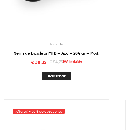
tomada
Selim de bicicleta MTB – Aço – 284 gr – Mod.
€
38,32
€
54,75
IVA incluído
Adicionar
¡Oferta! - 30% de descuento