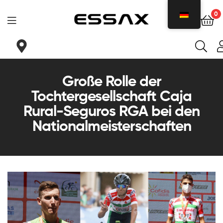
0
ESSAX
|
Große Rolle der
Ihr
Tochtergesellschaft Caja
idealer
Rural-Seguros RGA bei den
Nationalmeisterschaften
Sattel
für
jeden
Bedarf