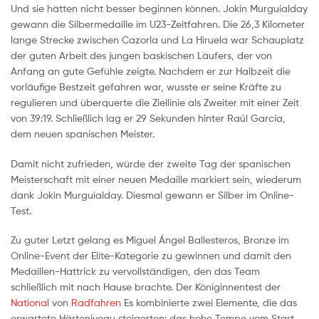
Und sie hätten nicht besser beginnen können. Jokin Murguialday
gewann die Silbermedaille im U23-Zeitfahren. Die 26,3 Kilometer
lange Strecke zwischen Cazorla und La Hiruela war Schauplatz
der guten Arbeit des jungen baskischen Läufers, der von
Anfang an gute Gefühle zeigte. Nachdem er zur Halbzeit die
vorläufige Bestzeit gefahren war, wusste er seine Kräfte zu
regulieren und überquerte die Ziellinie als Zweiter mit einer Zeit
von 39:19. Schließlich lag er 29 Sekunden hinter Raúl García,
dem neuen spanischen Meister.
Damit nicht zufrieden, würde der zweite Tag der spanischen
Meisterschaft mit einer neuen Medaille markiert sein, wiederum
dank Jokin Murguialday. Diesmal gewann er Silber im Online-
Test.
Zu guter Letzt gelang es Miguel Ángel Ballesteros, Bronze im
Online-Event der Elite-Kategorie zu gewinnen und damit den
Medaillen-Hattrick zu vervollständigen, den das Team
schließlich mit nach Hause brachte. Der Königinnentest der
National
von
Radfahren
Es kombinierte zwei Elemente, die das
erwartete Härteniveau steigerten: das hohe Tempo vom Start