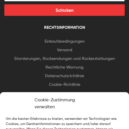
Schicken
RECHTSINFORMATION
Einkaufsbedingungen
Versand
Stornierungen, Rücksendungen und Rückerstattungen
Rechtliche Warnung
Datenschutzrichtlinie
Cookie-Richtlinie
Cookie-Zustimmung
verwalten
Um die besten Erlebnisse zu bieten, verwenden wir Technologien wie
Urheberrecht © 2025 Essax
.
Alle Rechte vorbehalten. Design
Cookies, um Geräteinformationen zu speichern und/oder darauf
gekocht von
Der Webkoch
zuzugreifen. Wenn Sie diesen Technologien zustimmen, können wir