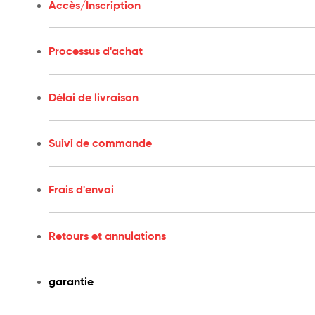
necesidad
Accès/Inscription
Selles
fabriquées
Processus d'achat
en
Espagne
–
Selles
Délai de livraison
fabriquées
en
Espagne
Suivi de commande
Frais d'envoi
Retours et annulations
garantie