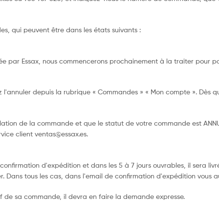
, qui peuvent être dans les états suivants :
e par Essax, nous commencerons prochainement à la traiter pour pou
 l'annuler depuis la rubrique « Commandes » « Mon compte ». Dès q
nulation de la commande et que le statut de votre commande est AN
rvice client
ventas@essax.es
.
nfirmation d'expédition et dans les 5 à 7 jours ouvrables, il sera liv
. Dans tous les cas, dans l'email de confirmation d'expédition vous 
ectif de sa commande, il devra en faire la demande expresse.