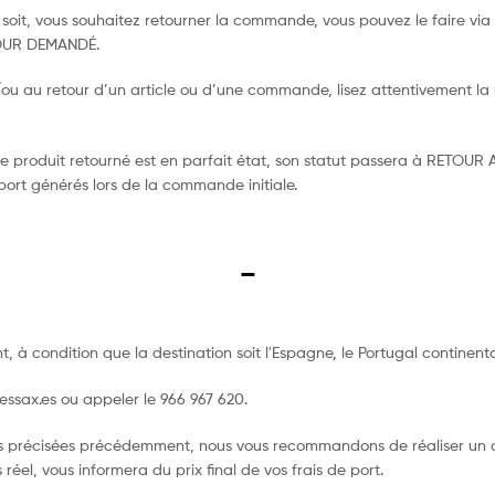
soit, vous souhaitez retourner la commande, vous pouvez le faire vi
TOUR DEMANDÉ.
ou au retour d’un article ou d’une commande, lisez attentivement la r
 le produit retourné est en parfait état, son statut passera à RETOU
 port générés lors de la commande initiale.
–
, à condition que la destination soit l'Espagne, le Portugal continental
essax.es
ou appeler le 966 967 620.
s précisées précédemment, nous vous recommandons de réaliser un acha
réel, vous informera du prix final de vos frais de port.