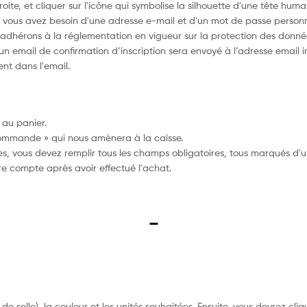
e, et cliquer sur l'icône qui symbolise la silhouette d'une tête humain
re, vous avez besoin d'une adresse e-mail et d'un mot de passe person
dhérons à la réglementation en vigueur sur la protection des données
, un email de confirmation d’inscription sera envoyé à l’adresse email
ent dans l'email.
 au panier.
 commande » qui nous amènera à la caisse.
es, vous devez remplir tous les champs obligatoires, tous marqués d'un
re compte après avoir effectué l'achat.
–
ur de selle), la couleur et les unités souhaitées. Ensuite, vous devrez cl