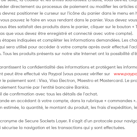
céder directement au processus de paiement ou modifier les articles d
evrez positionner le curseur sur l'icône du panier dans le menu en ha
, vous pouvez le faire en vous rendant dans le panier. Vous devez vous
 vous êtes satisfait des produits dans le panier, cliquer sur le bouton 
 pas que vous devez être enregistré et connecté avec votre compte).
s étapes indiquées et compléter les informations demandées. Les cham
qui sera utilisé pour accéder à votre compte après avoir effectué l'ac
. Tous les produits présents sur notre site Internet ont la possibilité d
arantissent la confidentialité des informations et protègent les info
ent peut être effectué via Paypal (vous pouvez vérifier sur
www.paypa
 le paiement sont : Visa, Visa Electron, Maestro et Mastercard. Le pr
aiement fournie par l'entité bancaire Bankia.
 de confirmation avec tous les détails de l'achat.
ande en accédant à votre compte, dans la rubrique « commandes ». I
timée, la quantité, le montant du produit, les frais d'expédition, le 
cronyme de Secure Sockets Layer. Il s'agit d'un protocole pour naviga
sécurise la navigation et les transactions qui y sont effectuées.