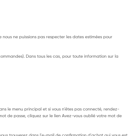
ue nous ne puissions pas respecter les dates estimées pour
commandes). Dans tous les cas, pour toute information sur la
s le menu principal et si vous n'êtes pas connecté, rendez-
mot de passe, cliquez sur le lien Avez-vous oublié votre mot de
us trouverez dans l'e-mail de confirmation d'achat qui vous est