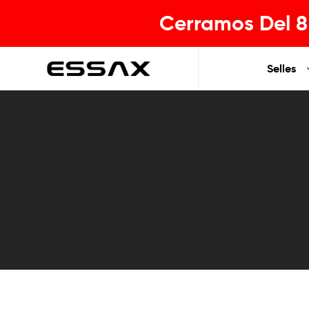
Cerramos Del 8 
Selles
ESSAX
|
Tu
sillin
ideal
para
cada