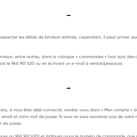
–
respecter les délais de livraison estimés, cependant, il peut arriver q
raison, entre autres, dans la rubrique « commandes » (voir suivi des 
nt le 966 967 620 ou en écrivant un e-mail à
ventas@essax.es
.
–
la, si vous êtes déjà connecté, rendez-vous dans « Mon compte » dan
e email et votre mot de passe. Si vous ne vous souvenez pas de votre 
ot de passe.
x.es
ou 966 967 620) et indiquez-nous le numéro de commande, que vo