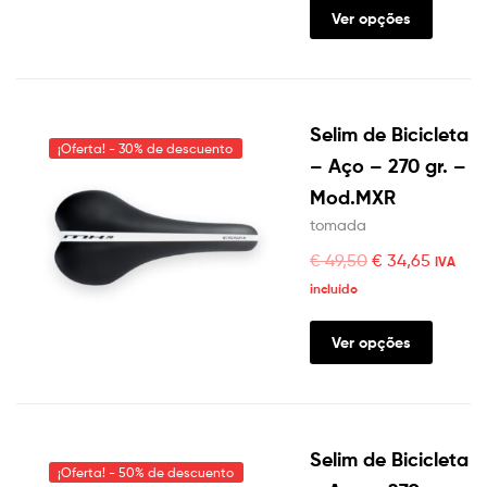
Ver opções
Selim de Bicicleta
¡Oferta! - 30% de descuento
– Aço – 270 gr. –
Mod.MXR
tomada
€
49,50
€
34,65
IVA
incluído
Ver opções
Selim de Bicicleta
¡Oferta! - 50% de descuento