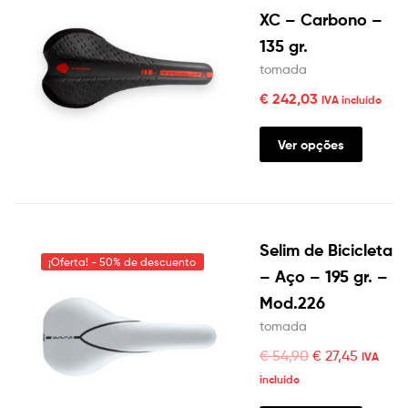
XC – Carbono –
135 gr.
tomada
€
242,03
IVA incluído
Ver opções
Selim de Bicicleta
¡Oferta! - 50% de descuento
– Aço – 195 gr. –
Mod.226
tomada
€
54,90
€
27,45
IVA
incluído