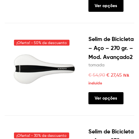
Ver opções
Selim de Bicicleta
¡Oferta! - 50% de descuento
– Aço – 270 gr. –
Mod. Avançado2
tomada
€
54,90
€
27,45
IVA
incluído
Ver opções
Selim de Bicicleta
¡Oferta! - 30% de descuento