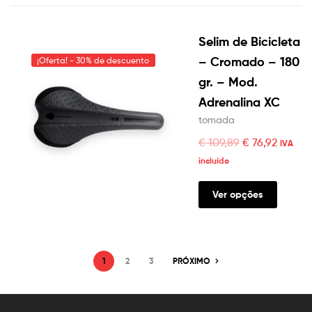
Selim de Bicicleta
– Cromado – 180
¡Oferta! - 30% de descuento
gr. – Mod.
Adrenalina XC
tomada
€
109,89
€
76,92
IVA
incluído
Ver opções
1
2
3
PRÓXIMO