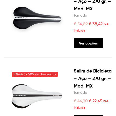
– Aço – 270 gr. –
Mod. MX
tomada
€
54,89
€
38,42
IVA
incluído
Ver opções
Selim de Bicicleta
¡Oferta! - 50% de descuento
– Aço – 270 gr. –
Mod. MX
tomada
€
44,90
€
22,45
IVA
incluído