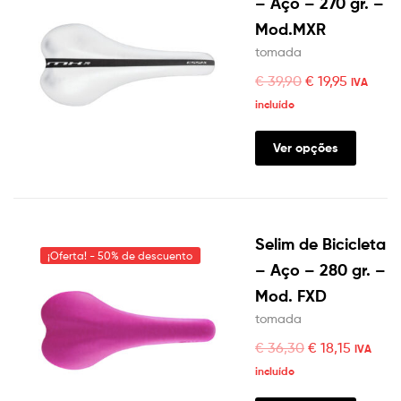
– Aço – 270 gr. –
Mod.MXR
tomada
€
39,90
€
19,95
IVA
incluído
Ver opções
Selim de Bicicleta
¡Oferta! - 50% de descuento
– Aço – 280 gr. –
Mod. FXD
tomada
€
36,30
€
18,15
IVA
incluído