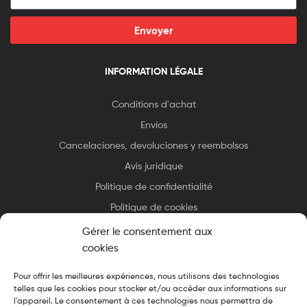
Envoyer
INFORMATION LÉGALE
Conditions d'achat
Envíos
Cancelaciones, devoluciones y reembolsos
Avis juridique
Politique de confidentialité
Politique de cookies
Gérer le consentement aux
cookies
Pour offrir les meilleures expériences, nous utilisons des technologies
telles que les cookies pour stocker et/ou accéder aux informations sur
Copyright © 2025 Essax
.
Tous droits réservés. Design cuisiné par
l'appareil. Le consentement à ces technologies nous permettra de