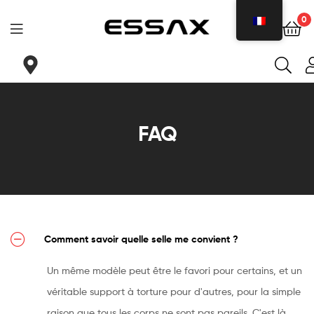
0
ESSAX
|
Tu
FAQ
sillin
ideal
para
cada
Comment savoir quelle selle me convient ?
necesidad
Un même modèle peut être le favori pour certains, et un
véritable support à torture pour d'autres, pour la simple
raison que tous les corps ne sont pas pareils. C'est là