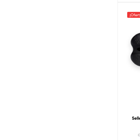
¡Ofer
Sel