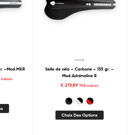
sortie
 gr. –Mod.MXR
Selle de vélo – Carbone – 135 gr. –
Mod.Adrénaline R
 incluse
€
219,89
TVA incluse
ns
Choix Des Options