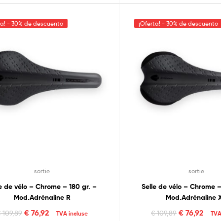
ta! - 30% de descuento
¡Oferta! - 30% de descuento
sortie
sortie
le de vélo – Chrome – 180 gr. –
Selle de vélo – Chrome –
Mod.Adrénaline R
Mod.Adrénaline 
€
76,92
€
76,92
€
109,89
€
109,89
TVA incluse
TVA