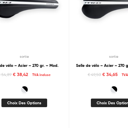
sortie
sortie
 de vélo – Acier – 270 gr. – Mod.
Selle de vélo – Acier – 270
€
38,42
€
34,65
€
54,89
€
49,50
TVA incluse
TVA
Choix Des Options
Choix Des Optio