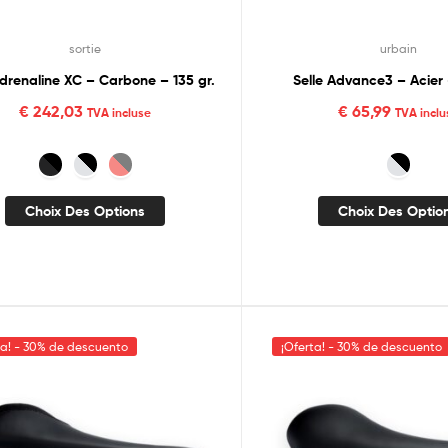
sortie
urbain
Adrenaline XC – Carbone – 135 gr.
Selle Advance3 – Acier 
€
242,03
€
65,99
TVA incluse
TVA inclu
Choix Des Options
Choix Des Optio
ta! - 30% de descuento
¡Oferta! - 30% de descuento