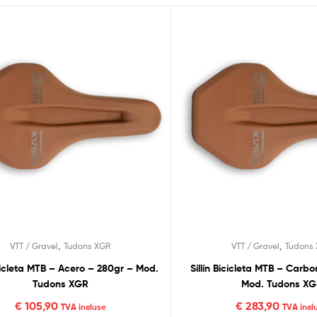
,
,
VTT / Gravel
Tudons XGR
VTT / Gravel
Tudons
cicleta MTB – Acero – 280gr – Mod.
Sillín Bicicleta MTB – Carb
Tudons XGR
Mod. Tudons X
€
105,90
€
283,90
TVA incluse
TVA incl