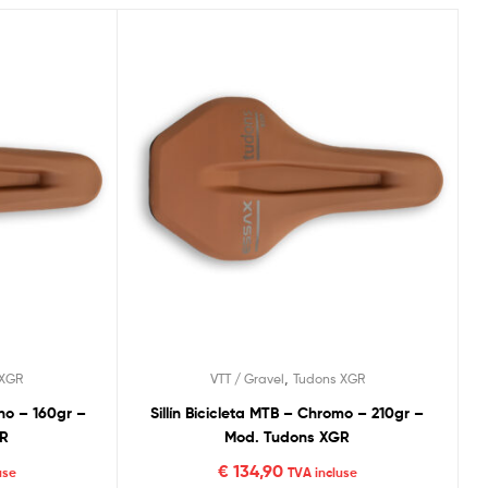
,
 XGR
VTT / Gravel
Tudons XGR
ono – 160gr –
Sillín Bicicleta MTB – Chromo – 210gr –
GR
Mod. Tudons XGR
€
134,90
use
TVA incluse