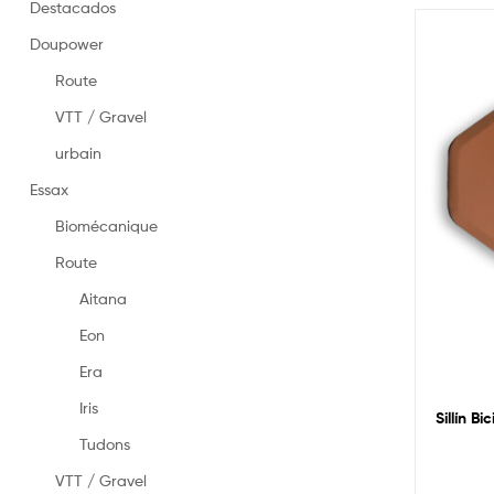
en
Destacados
Espagne
Doupower
–
Selles
Route
fabriquées
en
VTT / Gravel
Espagne
urbain
Essax
Biomécanique
Route
Aitana
Eon
Era
Iris
Sillín Bi
Tudons
VTT / Gravel