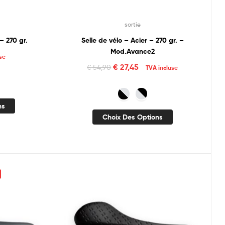
sortie
– 270 gr.
Selle de vélo – Acier – 270 gr. –
Mod.Avance2
se
€
27,45
€
54,90
TVA incluse
ns
Choix Des Options