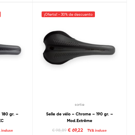
¡Oferta! - 30% de descuento
sortie
 180 gr. –
Selle de vélo – Chrome – 190 gr. –
XC
Mod.Extrême
€
69,22
€
98,89
 incluse
TVA incluse