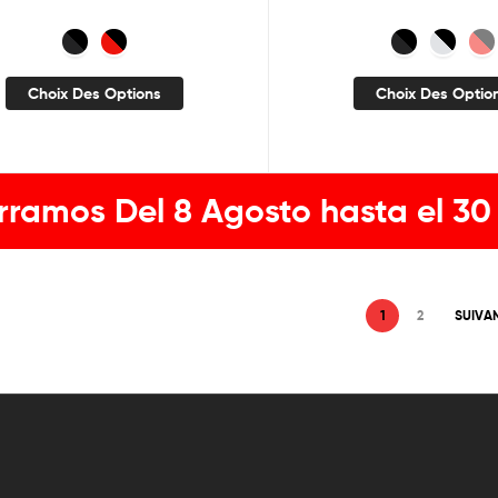
Choix Des Options
Choix Des Optio
rramos Del 8 Agosto hasta el 30
1
2
SUIVA