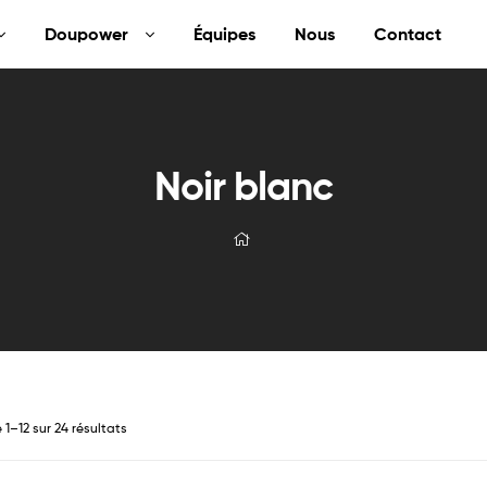
Doupower
Équipes
Nous
Contact
Noir blanc
 1–12 sur 24 résultats