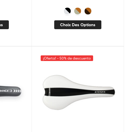
ns
Choix Des Options
¡Oferta! - 50% de descuento