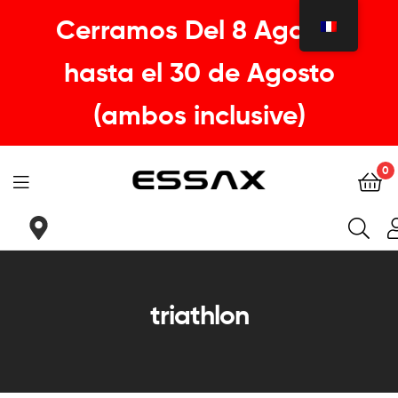
Cerramos Del 8 Agosto
hasta el 30 de Agosto
(ambos inclusive)
0
ESSAX
|
Tu
triathlon
sillin
ideal