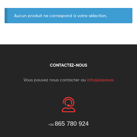
para
Aucun produit ne correspond à votre sélection.
cada
necesidad
CONTACTEZ-NOUS
Vous pouvez nous contacter au
info@essax.es
865 780 924
+34