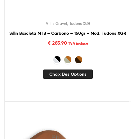
,
VTT / Gravel
Tudons XGR
Sillín Bicicleta MTB – Carbono – 160gr – Mod. Tudons XGR
€
283,90
TVA incluse
Choix Des Options