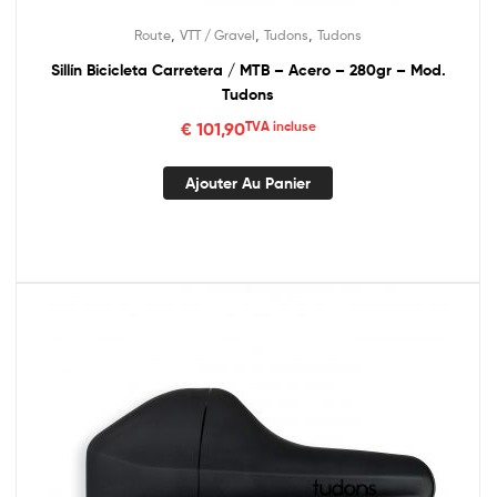
,
,
,
Route
VTT / Gravel
Tudons
Tudons
Sillín Bicicleta Carretera / MTB – Acero – 280gr – Mod.
Tudons
€
101,90
TVA incluse
Ajouter Au Panier