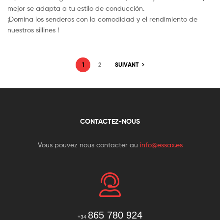
mejor se adapta a tu estilo de conducción.
¡Domina los senderos con la comodidad y el rendimiento de
nuestros sillines !
1
2
SUIVANT
CONTACTEZ-NOUS
Vous pouvez nous contacter au
info@essax.es
865 780 924
+34