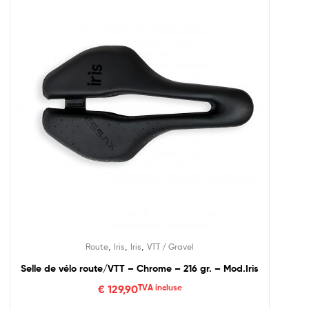
,
,
,
Route
Iris
Iris
VTT / Gravel
Selle de vélo route/VTT – Chrome – 216 gr. – Mod.Iris
€
129,90
TVA incluse