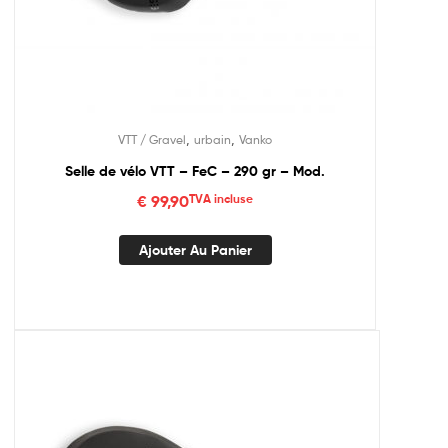
,
,
VTT / Gravel
urbain
Vanko
Selle de vélo VTT – FeC – 290 gr – Mod.
€
99,90
TVA incluse
Ajouter Au Panier