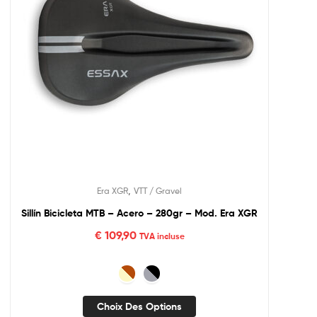
,
Era XGR
VTT / Gravel
Sillín Bicicleta MTB – Acero – 280gr – Mod. Era XGR
€
109,90
TVA incluse
Choix Des Options