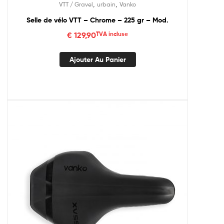
,
,
VTT / Gravel
urbain
Vanko
Selle de vélo VTT – Chrome – 225 gr – Mod.
€
129,90
TVA incluse
Ajouter Au Panier