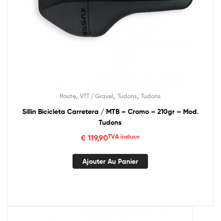
,
,
,
Route
VTT / Gravel
Tudons
Tudons
Sillín Bicicleta Carretera / MTB – Cromo – 210gr – Mod.
Tudons
€
119,90
TVA incluse
Ajouter Au Panier