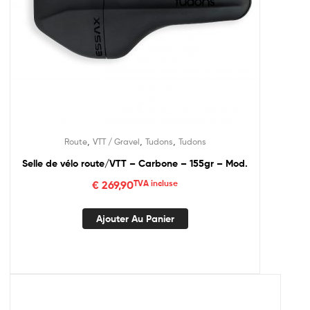
,
,
,
Route
VTT / Gravel
Tudons
Tudons
Selle de vélo route/VTT – Carbone – 155gr – Mod.
€
269,90
TVA incluse
Ajouter Au Panier