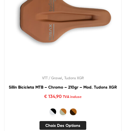
,
VTT / Gravel
Tudons XGR
Sillín Bicicleta MTB – Chromo – 210gr – Mod. Tudons XGR
€
134,90
TVA incluse
Choix Des Options