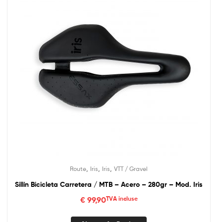
,
,
,
Route
Iris
Iris
VTT / Gravel
Sillín Bicicleta Carretera / MTB – Acero – 280gr – Mod. Iris
€
99,90
TVA incluse