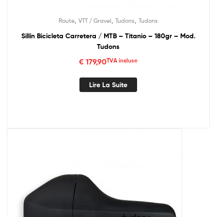
,
,
,
Route
VTT / Gravel
Tudons
Tudons
Sillín Bicicleta Carretera / MTB – Titanio – 180gr – Mod.
Tudons
€
179,90
TVA incluse
Lire La Suite